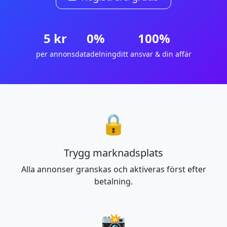
5 kr
0%
100%
per annons
datadelning
ditt ansvar & din affär
🔒
Trygg marknadsplats
Alla annonser granskas och aktiveras först efter
betalning.
📸