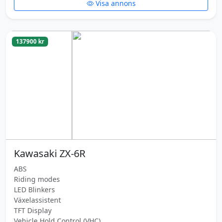
Visa annons
137900 kr
Kawasaki ZX-6R
ABS
Riding modes
LED Blinkers
Växelassistent
TFT Display
Vehicle Hold Control (VHC)